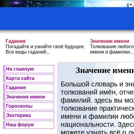
Гадания
Значение имени
Погадайте и узнайте своё будущее.
Толкование любого
Все виды гаданий...
имени и фамилии...
Значение имени
На главную
Карта сайта
Большой словарь и эн
Гадания
толкований имён, отче
Значение имени
фамилий. здесь вы мо
Гороскопы
толкование практичес
имени и фамилии люб
Эзотерика
национальности. Здес
Наш форум
можете узнать всё о 