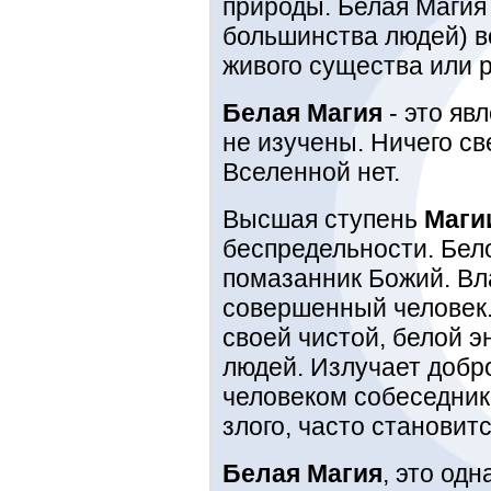
природы. Белая Магия 
большинства людей) в
живого существа или 
Белая Магия
- это яв
не изучены. Ничего с
Вселенной нет.
Высшая ступень
Маги
беспредельности. Бел
помазанник Божий. Вл
совершенный человек.
своей чистой, белой 
людей. Излучает добро
человеком собеседник 
злого, часто становит
Белая Магия
, это одн