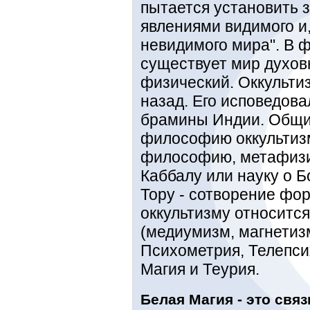
пытается установить 
явлениями видимого и
невидимого мира". В 
существует мир духов
физический. Оккульти
назад. Его исповедова
брамины Индии. Общий
философию оккультиз
философию, метафизи
Каббалу или науку о Б
Тору - сотворение фор
оккультизму относится
(медиумизм, магнетизм
Психометрия, Телепси
Магия и Теурия.
Белая Магия - это свя