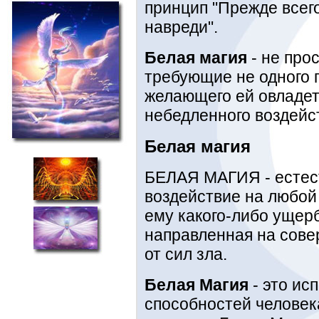
принцип "Прежде всего
навреди".
Белая магия
- не про
требующие не одного г
желающего ей овладеть
небедленного воздейс
Белая магия
БЕЛАЯ МАГИЯ - естест
воздействие на любой
ему какого-либо ущерб
направленная на сове
от сил зла.
Белая Магия
- это ис
способностей человек