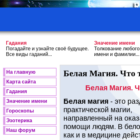
Гадания
Значение имени
Погадайте и узнайте своё будущее.
Толкование любого
Все виды гаданий...
имени и фамилии...
Белая Магия. Что 
На главную
Карта сайта
Белая Магия. Ч
Гадания
Белая магия
- это ра
Значение имени
практической магии,
Гороскопы
направленный на ока
Эзотерика
помощи людям. В бело
Наш форум
как и в медицине дейс