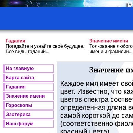
Гадания
Значение имени
Погадайте и узнайте своё будущее.
Толкование любого
Все виды гаданий...
имени и фамилии...
Значение и
На главную
Карта сайта
Каждое имя имеет сво
Гадания
цвет. Известно, что к
Значение имени
цветов спектра соотве
Гороскопы
определенная длина в
самой короткой до са
Эзотерика
(соответственно фиол
Наш форум
красный цвета).