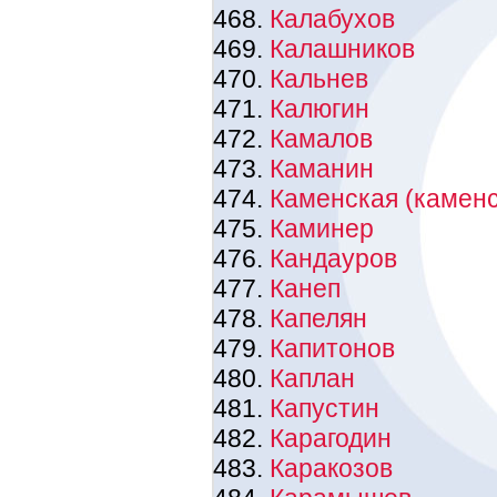
Калабухов
Калашников
Кальнев
Калюгин
Камалов
Каманин
Каменская (каменс
Каминер
Кандауров
Канеп
Капелян
Капитонов
Каплан
Капустин
Карагодин
Каракозов