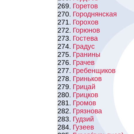
Горетов
Городнянская
Горохов
Горюнов
Гостева
Градус
Гранины
Грачев
Гребенщиков
Гриньков
Грицай
Грицков
Громов
Грязнова
Гудзий
Гузеев