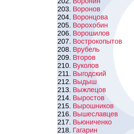
Воронин
Воронов
Воронцова
Ворохобин
Ворошилов
Вострокопытов
Врубель
Второв
Вуколов
Выгодский
Выдыш
Выжлецов
Выростов
Вырошников
Вышеславцев
Вьюниченко
Гагарин