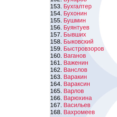
Бухгалтер
Бухонин
Бушмин
Буянтуев
Бывших
Быковский
Быстровзоров
Ваганов
Важенин
Ванслов
Варакин
Вараксин
Варлов
Варюхина
Васильев
Вахромеев