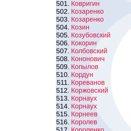
Ковригин
Козаренко
Козаренко
Козин
Козубовский
Кокорин
Колбовский
Кононович
Копылов
Кордун
Кореванов
Коржовский
Корнаух
Корнаух
Корнеев
Королев
Короленко