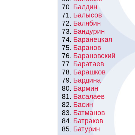
Балдин
Балысов
Балябин
Бандурин
Баранецкая
Баранов
Барановский
Баратаев
Барашков
Бардина
Бармин
Басалаев
Басин
Батманов
Батраков
Батурин