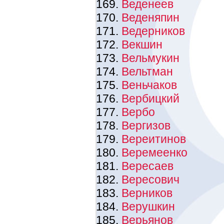
Веденеев
Веденяпин
Ведерников
Векшин
Вельмукин
Вельтман
Веньчаков
Вербицкий
Вербо
Вергизов
Вереитинов
Веремеенко
Вересаев
Вересович
Верников
Верушкин
Верьянов