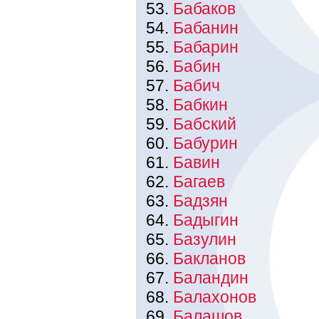
Бабаков
Бабанин
Бабарин
Бабин
Бабич
Бабкин
Бабский
Бабурин
Бавин
Багаев
Бадзян
Бадыгин
Базулин
Бакланов
Баландин
Балахонов
Балашов