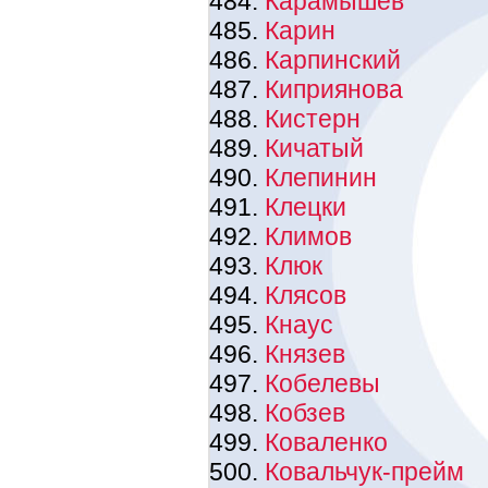
Карамышев
Карин
Карпинский
Киприянова
Кистерн
Кичатый
Клепинин
Клецки
Климов
Клюк
Клясов
Кнаус
Князев
Кобелевы
Кобзев
Коваленко
Ковальчук-прейм