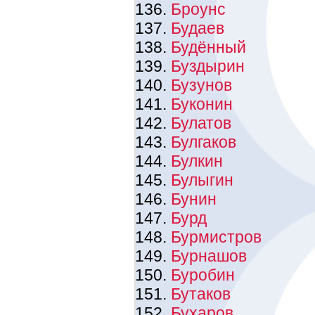
Броунс
Будаев
Будённый
Буздырин
Бузунов
Буконин
Булатов
Булгаков
Булкин
Булыгин
Бунин
Бурд
Бурмистров
Бурнашов
Буробин
Бутаков
Бухаров