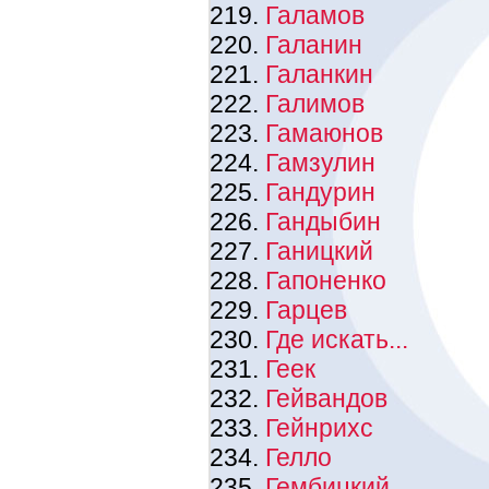
Галамов
Галанин
Галанкин
Галимов
Гамаюнов
Гамзулин
Гандурин
Гандыбин
Ганицкий
Гапоненко
Гарцев
Где искать...
Геек
Гейвандов
Гейнрихс
Гелло
Гембицкий