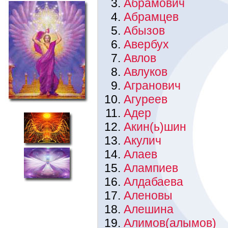
Абрамович
Абрамцев
Абызов
Авербух
Авлов
Авлуков
Агранович
Агуреев
Адер
Акин(ь)шин
Акулич
Алаев
Алампиев
Алдабаева
Аленовы
Алешина
Алимов(алымов)