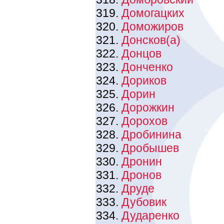
Домогацких
Доможиров
Донсков(а)
Донцов
Донченко
Дориков
Дорин
Дорожкин
Дорохов
Дробинина
Дробышев
Дронин
Дронов
Друде
Дубовик
Дударенко