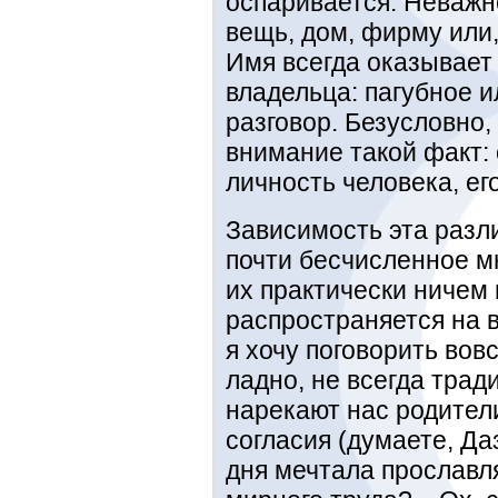
оспаривается. Неважн
вещь, дом, фирму или,
Имя всегда оказывает 
владельца: пагубное и
разговор. Безусловно,
внимание такой факт: 
личность человека, ег
Зависимость эта разл
почти бесчисленное м
их практически ничем 
распространяется на 
я хочу поговорить вов
ладно, не всегда тра
нарекают нас родители
согласия (думаете, Да
дня мечтала прославля