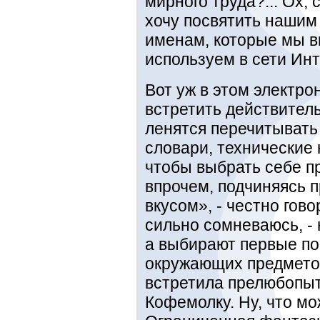
мирного труда?... Ох,
хочу посвятить нашим 
именам, которые мы в
используем в сети Инт
Вот уж в этом электр
встретить действитель
ленятся перечитывать
словари, технические 
чтобы выбрать себе п
впрочем, подчиняясь п
вкусом», - честно гово
сильно сомневаюсь, - 
а выбирают первые по
окружающих предметов
встретила прелюбопы
Кофемолку. Ну, что мо