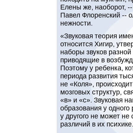
Елены же, наоборот, -
Павел Флоренский -- 
нежности.
«Звуковая теория имен
относится Хигир, утвер
наборы звуков разной
приводящие в возбужд
Поэтому у ребенка, ко
периода развития тыс
не «Коля», происходи
мозговых структур, св
«в» и «с». Звуковая н
образования у одного
у другого не может не
различий в их психике