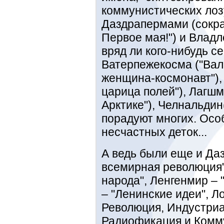
коммунистических лозу
Даздрапермами (сокра
Первое мая!") и Владл
вряд ли кого-нибудь се
Ватерпежекосма ("Вал
женщина-космонавт"), 
царица полей"), Лагш
Арктике"), Челнальдин
порадуют многих. Осо
несчастных деток...
А ведь были еще и Даз
всемирная революция"
народа", Ленгенмир – 
– "Ленинские идеи", Л
Революция, Индустриа
Радиофикация и Комму