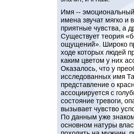
Имя -- эмоциональный
имена звучат мягко и
приятные чувства, а д
Существует теория «б
ощущений». Широко пр
ходе которых людей пр
каким цветом у них а
Оказалось, что у пре
исследованных имя Т
представление о крас
ассоциируется с голу
состояние тревоги, опа
вызывает чувство усп
По данным уже знаком
основном натуры влас
походить на мужчин, п