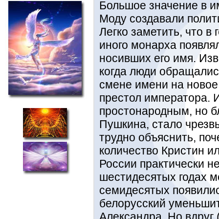
Большое значение в и
Моду создавали полит
Легко заметить, что в
иного монарха появля
носивших его имя. Из
когда люди обращалис
смене имени на новое 
престол императора. 
простонародным, но б
Пушкина, стало чрезв
трудно объяснить, поч
количество Кристин и
России практически н
шестидесятых годах м
семидесятых появилис
белорусский уменьши
Александра. Но вдруг 