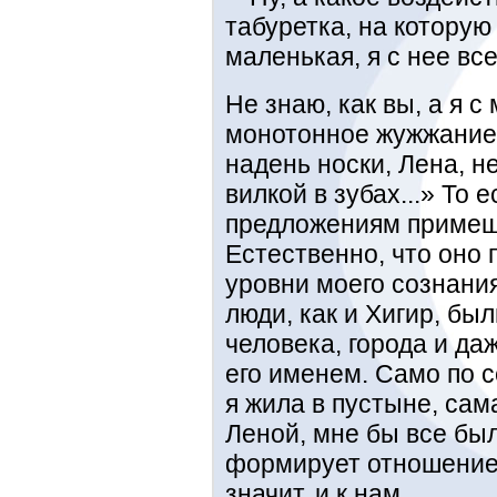
табуретка, на которую
маленькая, я с нее вс
Не знаю, как вы, а я 
монотонное жужжание 
надень носки, Лена, н
вилкой в зубах...» То 
предложениям примеш
Естественно, что оно 
уровни моего сознани
люди, как и Хигир, бы
человека, города и да
его именем. Само по с
я жила в пустыне, сам
Леной, мне бы все бы
формирует отношение
значит, и к нам.