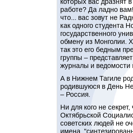
которых вас дразнят в
работе? Да ладно вам
что... вас зовут не Р
как одного студента Н
государственного уни
обмену из Монголии. Х
так это его бедным пр
группы – представляет
журналы и ведомости 
А в Нижнем Тагиле род
родившуюся в День Не
– Россия.
Ни для кого не секрет,
Октябрьской Социалис
советских людей не оч
имена, "синтезирован