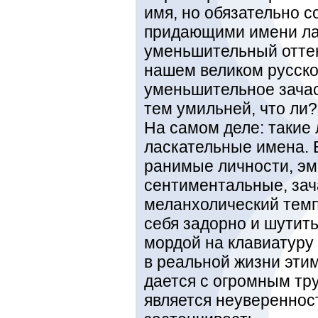
имя, но обязательно 
придающими имени ла
уменьшительный оттено
нашем великом русско
уменьшительное зача
тем умильней, что ли?
На самом деле: такие
ласкательные имена. 
ранимые личности, э
сентиментальные, зач
меланхолический темп
себя задорно и шутить
мордой на клавиатуру 
в реальной жизни эти
дается с огромным тр
является неувереннос