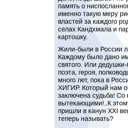
память о ниспосланно
именно такую меру р
властей за каждого ро
селах Кандхмала и па
картошку.
Жили-были в России л
Каждому было дано имя
святого. Или дедушки-
поэта, героя, полковод
много лет, пока в Рос
ХИГИР. Который нам о
заключена судьба! Со
вытекающими!..К этом
пришли в канун XXI век
теперь называть?