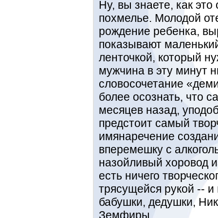
Ну, вы знаете, как это
похмелье. Молодой от
рождение ребенка, вы
показывают маленький
ленточкой, который ну
мужчина в эту минут н
словосочетание «деми
более осознать, что с
месяцев назад, уподоб
предстоит самый твор
имянаречение создани
вперемешку с алкогол
назойливый хоровод и
есть ничего творческо
трясущейся рукой -- и
бабушки, дедушки, Ни
Земфиры...