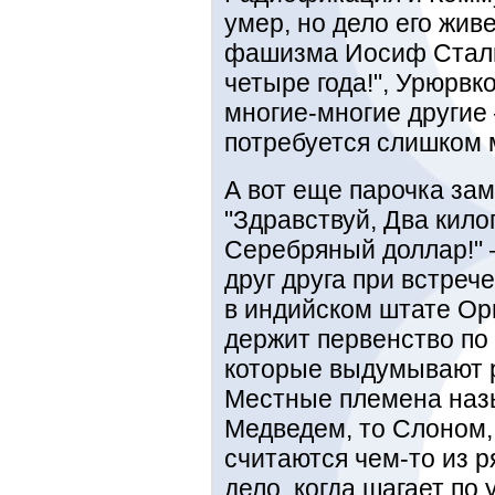
умер, но дело его жив
фашизма Иосиф Сталин
четыре года!", Урюрвко
многие-многие другие 
потребуется слишком 
А вот еще парочка за
"Здравствуй, Два кило
Серебряный доллар!" 
друг друга при встреч
в индийском штате Ор
держит первенство п
которые выдумывают р
Местные племена назы
Медведем, то Слоном,
считаются чем-то из 
дело, когда шагает по