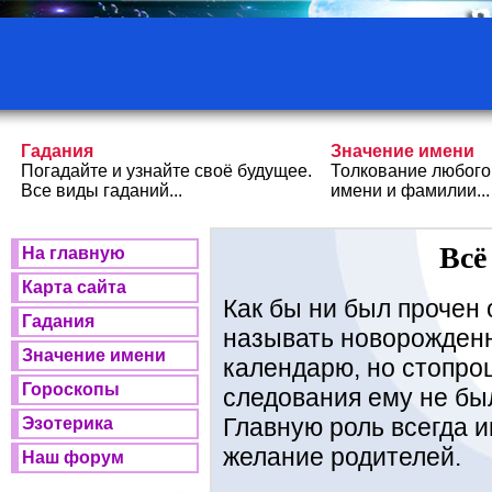
Гадания
Значение имени
Погадайте и узнайте своё будущее.
Толкование любого
Все виды гаданий...
имени и фамилии...
Всё
На главную
Карта сайта
Как бы ни был прочен
Гадания
называть новорожден
Значение имени
календарю, но стопро
Гороскопы
следования ему не был
Главную роль всегда и
Эзотерика
желание родителей.
Наш форум