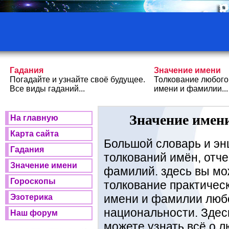
Гадания
Значение имени
Погадайте и узнайте своё будущее.
Толкование любого
Все виды гаданий...
имени и фамилии...
Значение имени
На главную
Карта сайта
Большой словарь и эн
Гадания
толкований имён, отче
Значение имени
фамилий. здесь вы мо
Гороскопы
толкование практичес
имени и фамилии люб
Эзотерика
национальности. Здес
Наш форум
можете узнать всё о 