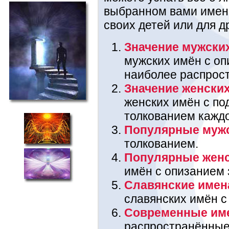
выбранном вами имени
своих детей или для д
Значение мужски
мужских имён с оп
наиболее распрос
Значение женски
женских имён с п
толкованием каждо
Популярные муж
толкованием.
Популярные жен
имён с опизанием 
Славянские имен
славянских имён с
Современные им
распространённые