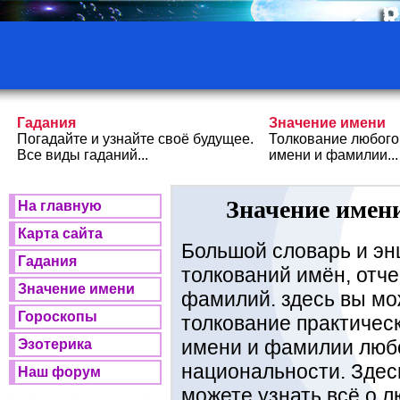
Гадания
Значение имени
Погадайте и узнайте своё будущее.
Толкование любого
Все виды гаданий...
имени и фамилии...
Значение имени
На главную
Карта сайта
Большой словарь и эн
Гадания
толкований имён, отче
Значение имени
фамилий. здесь вы мо
Гороскопы
толкование практичес
имени и фамилии люб
Эзотерика
национальности. Здес
Наш форум
можете узнать всё о 