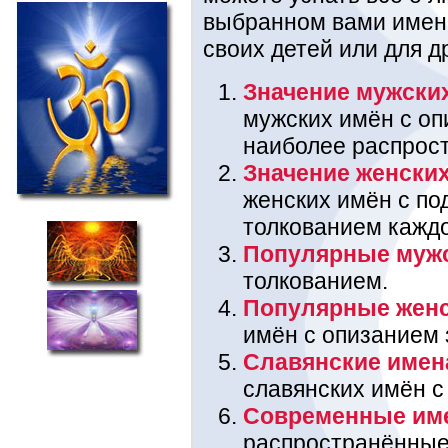
выбранном вами имени
своих детей или для д
Значение мужски
мужских имён с оп
наиболее распрос
Значение женски
женских имён с п
толкованием каждо
Популярные муж
толкованием.
Популярные жен
имён с опизанием 
Славянские имен
славянских имён с
Современные им
распространённые