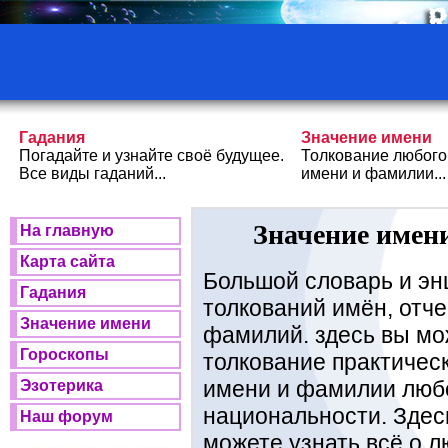
Гадания
Значение имени
Погадайте и узнайте своё будущее.
Толкование любого
Все виды гаданий...
имени и фамилии...
Значение имени
На главную
Карта сайта
Большой словарь и эн
Гадания
толкований имён, отче
Значение имени
фамилий. здесь вы мо
Гороскопы
толкование практичес
имени и фамилии люб
Эзотерика
национальности. Здес
Наш форум
можете узнать всё о 