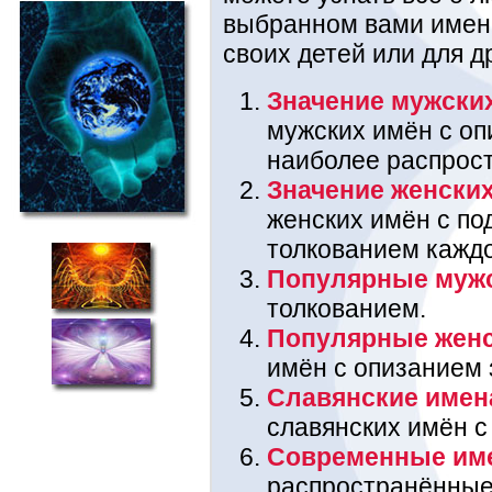
выбранном вами имени
своих детей или для д
Значение мужски
мужских имён с оп
наиболее распрос
Значение женски
женских имён с п
толкованием каждо
Популярные муж
толкованием.
Популярные жен
имён с опизанием 
Славянские имен
славянских имён с
Современные им
распространённые