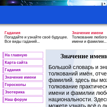
Гадания
Значение имени
Погадайте и узнайте своё будущее.
Толкование любого
Все виды гаданий...
имени и фамилии...
Значение имени
На главную
Карта сайта
Большой словарь и эн
Гадания
толкований имён, отче
Значение имени
фамилий. здесь вы мо
Гороскопы
толкование практичес
имени и фамилии люб
Эзотерика
национальности. Здес
Наш форум
можете узнать всё о 