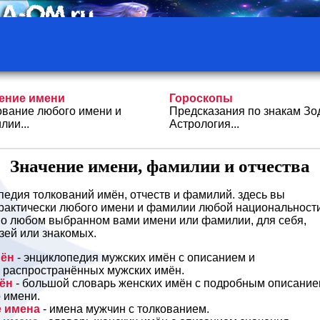
ение имени
Гороскопы
ование любого имени и
Предсказания по знакам Зо
лии...
Астрология...
Значение имени, фамилии и отчества
едия толкований имён, отчеств и фамилий. здесь вы
практически любого имени и фамилии любой национальности
ё о любом выбранном вами имени или фамилии, для себя,
узей или знакомых.
мён
- энциклопедия мужских имён с описанием и
 распространённых мужских имён.
ён
- большой словарь женских имён с подробным описани
 имени.
е имена
- имена мужчин с толкованием.