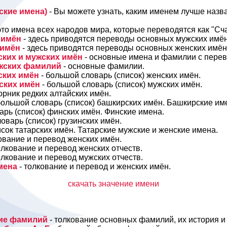
ские имена)
- Вы можете узнать, каким именем лучше назв
это имена всех народов мира, которые переводятся как "Сча
 имён
- здесь приводятся переводы основных мужских имён
 имён
- здесь приводятся переводы основных женских имён
ских и мужских имён
- основные имена и фамилии с пере
ужских фамилий
- основные фамилии.
ских имён
- большой словарь (список) женских имён.
ских имён
- большой словарь (список) мужских имён.
борник редких алтайских имён.
большой словарь (список) башкирских имён. Башкирские им
арь (список) финских имён. Финские имена.
ловарь (список) грузинских имён.
исок татарских имён. Татарские мужские и женские имена.
ование и перевод женских имён.
олкование и перевод женских отчеств.
олкование и перевод мужских отчеств.
имена
- толкование и перевод и женских имён.
скачать значение имени
ние фамилий
- толкование основных фамилий, их история и