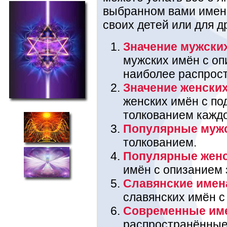
выбранном вами имени
своих детей или для д
Значение мужски
мужских имён с оп
наиболее распрос
Значение женски
женских имён с п
толкованием каждо
Популярные муж
толкованием.
Популярные жен
имён с опизанием 
Славянские имен
славянских имён с
Современные им
распространённые