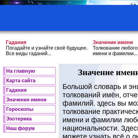
Гадания
Значение имени
Погадайте и узнайте своё будущее.
Толкование любого
Все виды гаданий...
имени и фамилии...
Значение имени
На главную
Карта сайта
Большой словарь и эн
Гадания
толкований имён, отче
Значение имени
фамилий. здесь вы мо
Гороскопы
толкование практичес
имени и фамилии люб
Эзотерика
национальности. Здес
Наш форум
можете узнать всё о 