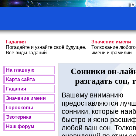
Гадания
Значение имени
Погадайте и узнайте своё будущее.
Толкование любого
Все виды гаданий...
имени и фамилии...
Сонники он-лайн
На главную
разгадать сон,
Карта сайта
Гадания
Вашему вниманию
Значение имени
предоставляются луч
Гороскопы
сонники, которые наи
Эзотерика
быстро и ясно расши
любой ваш сон. Толко
Наш форум
сновидений по этим с