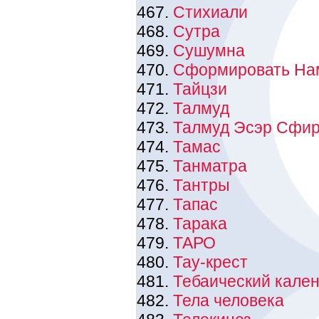
Стихиали
Сутра
Сушумна
Сформировать На
Тайцзи
Талмуд
Талмуд Эсэр Сфир
Тамас
Танматра
Тантры
Тапас
Тарака
ТАРО
Тау-крест
Тебаический кале
Тела человека