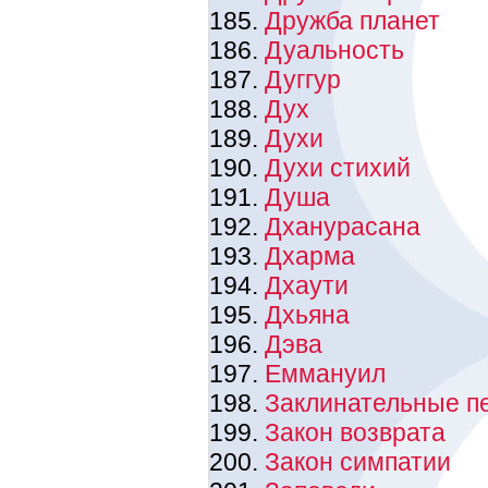
Дружба планет
Дуальность
Дуггур
Дух
Духи
Духи стихий
Душа
Дханурасана
Дхарма
Дхаути
Дхьяна
Дэва
Еммануил
Заклинательные п
Закон возврата
Закон симпатии