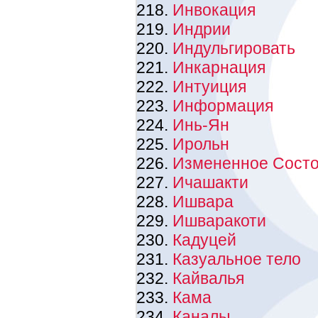
Инвокация
Индрии
Индульгировать
Инкарнация
Интуиция
Информация
Инь-Ян
Ирольн
Измененное Состо
Ичашакти
Ишвара
Ишваракоти
Кадуцей
Казуальное тело
Кайвалья
Кама
Каналы