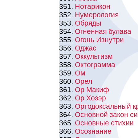
Нотарикон
Нумерология
Обряды
Огненная булава
Огонь Изнутри
Оджас
Оккультизм
Октограмма
Ом
Орел
Ор Макиф
Ор Хозэр
Ортодоксальный к
Основной закон с
Основные стихии
Осознание