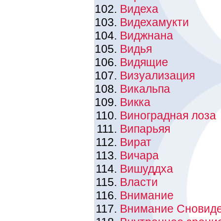
Видеха
Видехамукти
Виджнана
Видья
Видящие
Визуализация
Викальпа
Викка
Виноградная лоза
Випарьяя
Вират
Вичара
Вишуддха
Власти
Внимание
Внимание Сновид