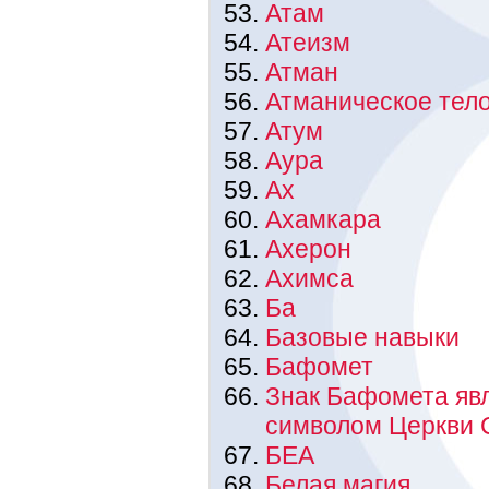
Атам
Атеизм
Атман
Атманическое тел
Атум
Аура
Ах
Ахамкара
Ахерон
Ахимса
Ба
Базовые навыки
Бафомет
Знак Бафомета яв
символом Церкви 
БЕА
Белая магия