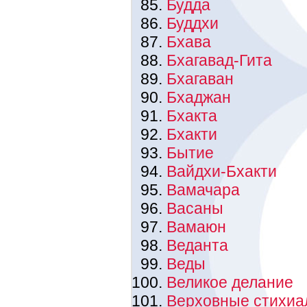
Будда
Буддхи
Бхава
Бхагавад-Гита
Бхагаван
Бхаджан
Бхакта
Бхакти
Бытие
Вайдхи-Бхакти
Вамачара
Васаны
Вамаюн
Веданта
Веды
Великое делание
Верховные стихиа