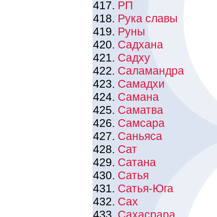
РП
Рука славы
Руны
Садхана
Садху
Саламандра
Самадхи
Самана
Саматва
Самсара
Саньяса
Сат
Сатана
Сатья
Сатья-Юга
Сах
Сахасрара