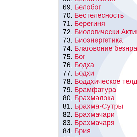
Белобог
Бестелесность
Берегиня
Биологически Акт
Биоэнергетика
Благовоние безнр
Бог
Бодха
Бодхи
Боддхическое телд
Брамфатура
Брахмалока
Брахма-Сутры
Брахмачари
Брахмачаря
Брия