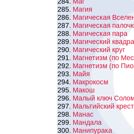
Маг
Магия
Магическая Вселе
Магическая палоч
Магическая пара
Магический квадра
Магический круг
Магнетизм (по Ме
Магнетизм (по Пио
Майя
Макрокосм
Макош
Малый ключ Соло
Мальтийский крест
Манас
Мандала
Манипурака