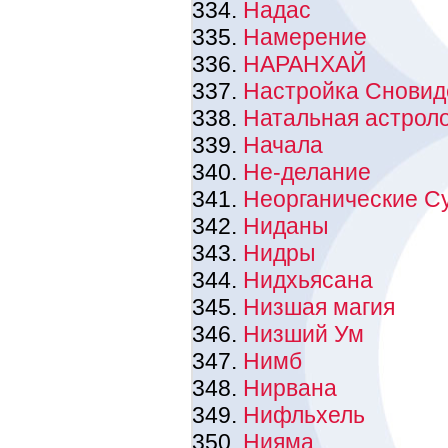
Надас
Намерение
НАРАНХАЙ
Настройка Сновид
Натальная астрол
Начала
Не-делание
Неорганические С
Ниданы
Нидры
Нидхьясана
Низшая магия
Низший Ум
Нимб
Нирвана
Нифльхель
Нияма