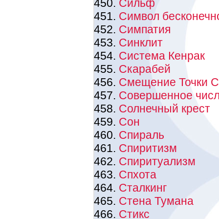
Сильф
Символ бесконечн
Симпатия
Синклит
Система Кенрак
Скарабей
Смещение Точки С
Совершенное чис
Солнечный крест
Сон
Спираль
Спиритизм
Спиритуализм
Спхота
Сталкинг
Стена Тумана
Стикс