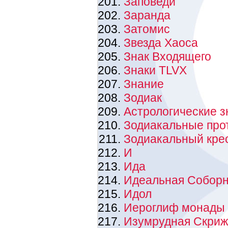
Заповеди
Заранда
Затомис
Звезда Хаоса
Знак Входящего
Знаки TLVX
Знание
Зодиак
Астрологические з
Зодиакальные про
Зодиакальный кре
И
Ида
Идеальная Собор
Идол
Иероглиф монады
Изумрудная Скриж