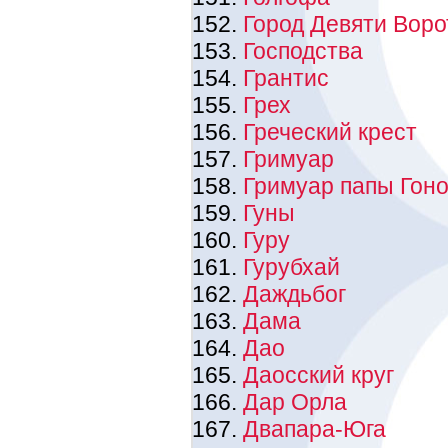
Город Девяти Воро
Господства
Грантис
Грех
Греческий крест
Гримуар
Гримуар папы Гон
Гуны
Гуру
Гурубхай
Даждьбог
Дама
Дао
Даосский круг
Дар Орла
Двапара-Юга