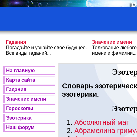
Гадания
Значение имени
Погадайте и узнайте своё будущее.
Толкование любого
Все виды гаданий...
имени и фамилии...
Эзоте
На главную
Карта сайта
Словарь эзотерическ
Гадания
эзотерики.
Значение имени
Эзоте
Гороскопы
Эзотерика
Абсолютный маг
Наш форум
Абрамелина гриму