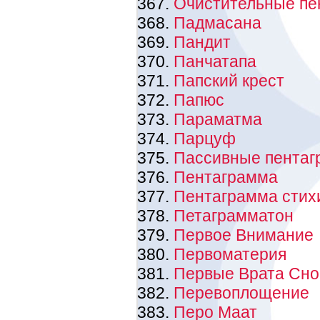
Очистительные п
Падмасана
Пандит
Панчатапа
Папский крест
Папюс
Параматма
Парцуф
Пассивные пента
Пентаграмма
Пентаграмма стих
Петаграмматон
Первое Внимание
Первоматерия
Первые Врата Сно
Перевоплощение
Перо Маат