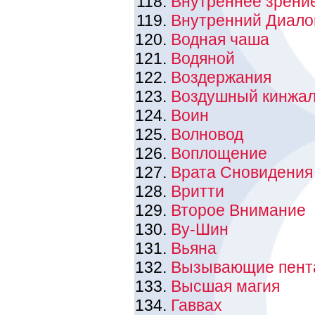
Внутреннее зрени
Внутренний Диало
Водная чаша
Водяной
Воздержания
Воздушный кинжа
Воин
Волновод
Воплощение
Врата Сновидения
Вритти
Второе Внимание
Ву-Шин
Вьяна
Вызывающие пент
Высшая магия
Гаввах