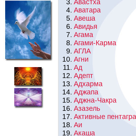
Авастха
Аватара
Авеша
Авидья
Агама
Агами-Карма
АГЛА
Агни
Ад
Адепт
Адхарма
Аджапа
Аджна-Чакра
Азазель
Активные пентагр
Аи
Акаша