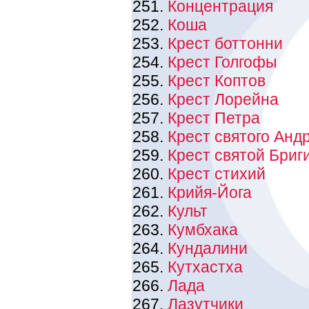
Концентрация
Коша
Крест боттонни
Крест Голгофы
Крест Коптов
Крест Лорейна
Крест Петра
Крест святого Анд
Крест святой Бриг
Крест стихий
Крийя-Йога
Культ
Кумбхака
Кундалини
Кутхастха
Лада
Лазутчики