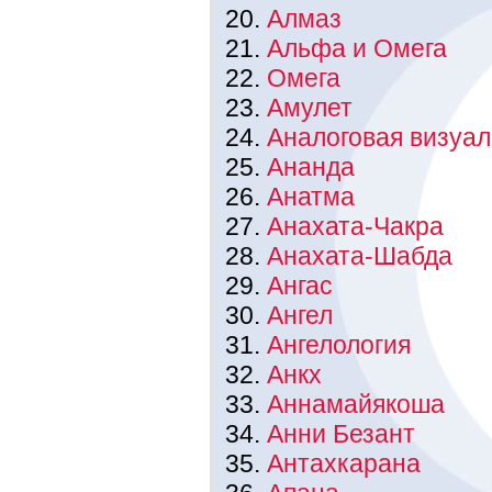
Алмаз
Альфа и Омега
Омега
Амулет
Аналоговая визуа
Ананда
Анатма
Анахата-Чакра
Анахата-Шабда
Ангас
Ангел
Ангелология
Анкх
Аннамайякоша
Анни Безант
Антахкарана