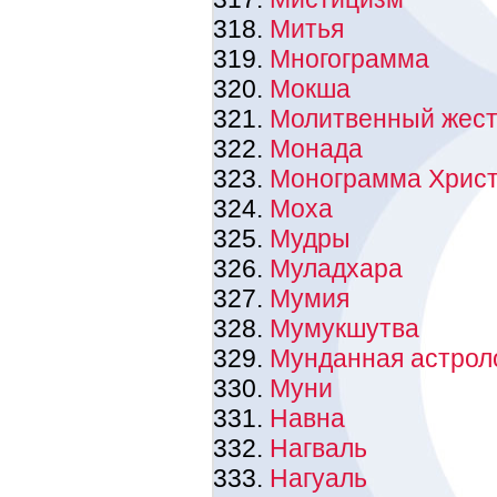
Митья
Многограмма
Мокша
Молитвенный жес
Монада
Монограмма Хрис
Моха
Мудры
Муладхара
Мумия
Мумукшутва
Мунданная астрол
Муни
Навна
Нагваль
Нагуаль