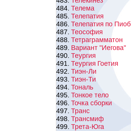
Телекинез
Телема
Телепатия
Телепатия по Пиоб
Теософия
Тетраграмматон
Вариант "Иегова"
Теургия
Теургия Гоетия
Тиэн-Ли
Тиэн-Ти
Тональ
Тонкое тело
Точка сборки
Транс
Трансмиф
Трета-Юга