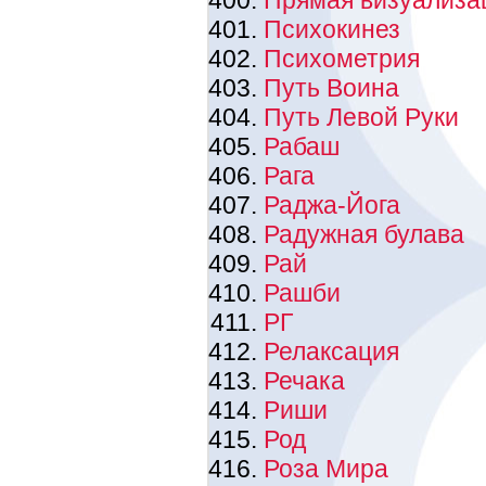
Прямая визуализа
Психокинез
Психометрия
Путь Воина
Путь Левой Руки
Рабаш
Рага
Раджа-Йога
Радужная булава
Рай
Рашби
РГ
Релаксация
Речака
Риши
Род
Роза Мира