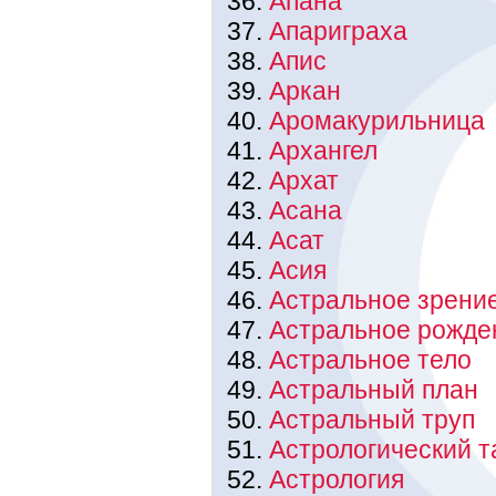
Апана
Апариграха
Апис
Аркан
Аромакурильница
Архангел
Архат
Асана
Асат
Асия
Астральное зрени
Астральное рожде
Астральное тело
Астральный план
Астральный труп
Астрологический 
Астрология