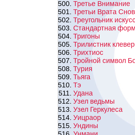
Третье Внимание
Третьи Врата Сно
Треугольник искус
Стандартная форм
Тригоны
Трилистник клевер
Трихтиос
Тройной символ Б
Турия
Тьяга
Тэ
Удана
Узел ведьмы
Узел Геркулеса
Уицраор
Ундины
Унмани