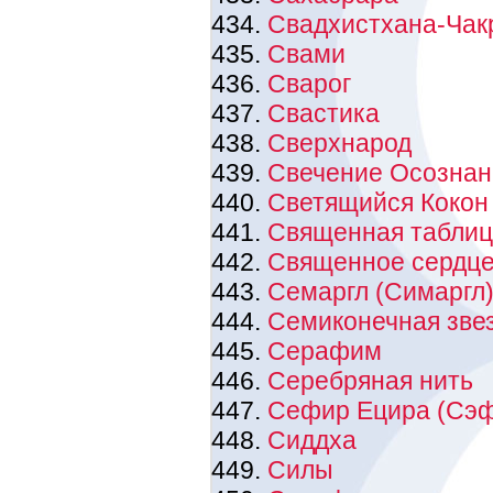
Свадхистхана-Чак
Свами
Сварог
Свастика
Сверхнарод
Свечение Осознан
Светящийся Кокон
Священная таблиц
Священное сердце
Семаргл (Симаргл
Семиконечная зве
Серафим
Серебряная нить
Сефир Ецира (Сэф
Сиддха
Силы