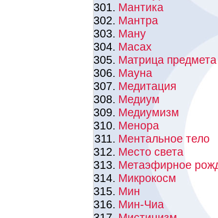
Мантика
Мантра
Ману
Масах
Матрица предмета
Мауна
Медитация
Медиум
Медиумизм
Менора
Ментальное тело
Место света
Метаэфирное рож
Микрокосм
Мин
Мин-Чиа
Мистицизм