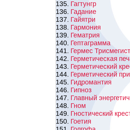
Гагтунгр
Гадание
Гайятри
Гармония
Гематрия
Гептаграмма
Гермес Трисмегис
Герметическая печ
Герметический кре
Герметический пр
Гидромантия
Гипноз
Главный энергетич
Гном
Гностический крес
Гоетия
Голгофа