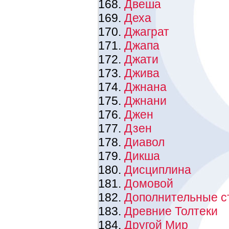
Двеша
Деха
Джаграт
Джапа
Джати
Джива
Джнана
Джнани
Джен
Дзен
Диавол
Дикша
Дисциплина
Домовой
Дополнительные с
Древние Толтеки
Другой Мир