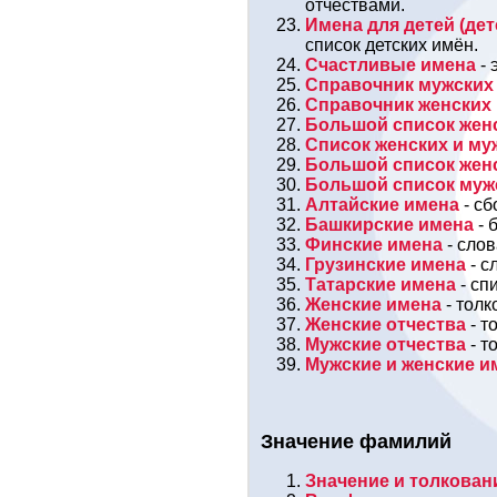
отчествами.
Имена для детей (дет
список детских имён.
Счастливые имена
- 
Справочник мужских
Справочник женских
Большой список жен
Список женских и м
Большой список жен
Большой список муж
Алтайские имена
- с
Башкирские имена
- 
Финские имена
- слов
Грузинские имена
- с
Татарские имена
- сп
Женские имена
- толк
Женские отчества
- т
Мужские отчества
- т
Мужские и женские 
Значение фамилий
Значение и толкова