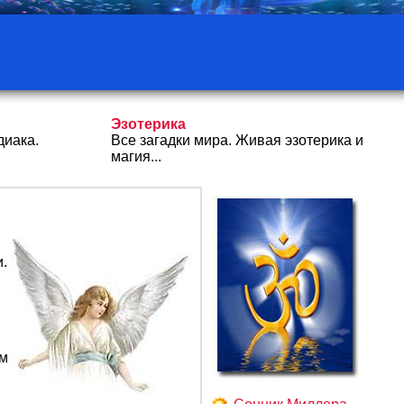
Эзотерика
диака.
Все загадки мира. Живая эзотерика и
магия...
.
ем