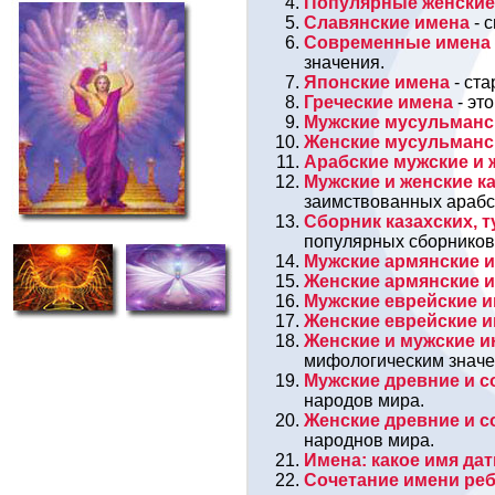
Популярные женски
Славянские имена
- 
Современные имена
значения.
Японские имена
- ста
Греческие имена
- эт
Мужские мусульманс
Женские мусульманс
Арабские мужские и 
Мужские и женские к
заимствованных арабс
Сборник казахских, т
популярных сборников
Мужские армянские 
Женские армянские 
Мужские еврейские 
Женские еврейские 
Женские и мужские и
мифологическим значе
Мужские древние и 
народов мира.
Женские древние и 
народнов мира.
Имена: какое имя дать
Сочетание имени реб