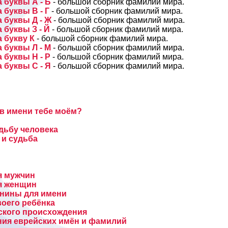
 буквы А - Б
- большой сборник фамилий мира.
 буквы В - Г
- большой сборник фамилий мира.
 буквы Д - Ж
- большой сборник фамилий мира.
 буквы З - Й
- большой сборник фамилий мира.
 букву К
- большой сборник фамилий мира.
 буквы Л - М
- большой сборник фамилий мира.
 буквы Н - Р
- большой сборник фамилий мира.
 буквы С - Я
- большой сборник фамилий мира.
 в имени тебе моём?
н
дьбу человека
 и судьба
я мужчин
я женщин
енины для имени
оего ребёнка
ского происхождения
ния еврейских имён и фамилий