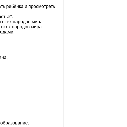
ать ребёнка и просмотреть
стье".
 всех народов мира.
 всех народов мира.
водами.
ена.
 образование.