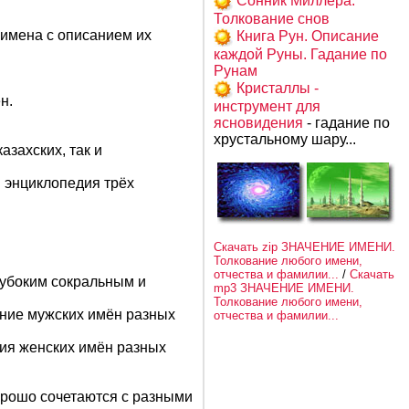
Сонник Миллера.
Толкование снов
имена с описанием их
Книга Рун. Описание
каждой Руны. Гадание по
Рунам
Кристаллы -
н.
инструмент для
ясновидения
- гадание по
хрустальному шару...
азахских, так и
 энциклопедия трёх
Скачать zip ЗНАЧЕНИЕ ИМЕНИ.
Толкование любого имени,
отчества и фамилии...
/
Скачать
лубоким сокральным и
mp3 ЗНАЧЕНИЕ ИМЕНИ.
Толкование любого имени,
ание мужских имён разных
отчества и фамилии...
ния женских имён разных
орошо сочетаются с разными