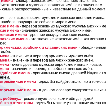
е имена
- словарь женских имён с опизанием значения.
список женских и мужских славянских имён с их значением.
- самые распространённые и известные на данный момент 
ринные и исторические мужские и женские японские имена.
о наиболе популярные сейчас в мире имена.
кие имена
- перевод основных мужских мусульманских имё
кие имена
- значение женских мусульманских имён.
женские имена
- древние домусульманские имена.
азахские имена
- это значение казахских имён, как исконно к
ких.
уркменских, арабских и славянских имён
- объединённая
 имён.
имена
- значение и перевод армянских мужских имён.
имена
- значение и перевод армянских женских имён.
имена
- очень древние мужские еврейские имена и новые.
имена
- значение и перевод еврейских женских имён.
ндийские имена
- оригинальные имена древней Индии с г
нием.
современные имена
- здесь Вы найдёте значение и толков
современные имена
- в данном словаре содержатся значе
 ребёнку...
- рекомендуемые списки имён для детей.
ёнка с отчеством
- здесь Вы можете узнать какие имена х