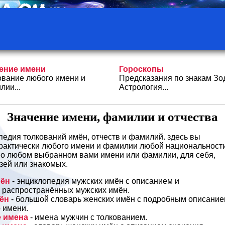
ение имени
Гороскопы
ование любого имени и
Предсказания по знакам Зо
лии...
Астрология...
Значение имени, фамилии и отчества
едия толкований имён, отчеств и фамилий. здесь вы
практически любого имени и фамилии любой национальности
ё о любом выбранном вами имени или фамилии, для себя,
узей или знакомых.
мён
- энциклопедия мужских имён с описанием и
 распространённых мужских имён.
ён
- большой словарь женских имён с подробным описани
 имени.
е имена
- имена мужчин с толкованием.