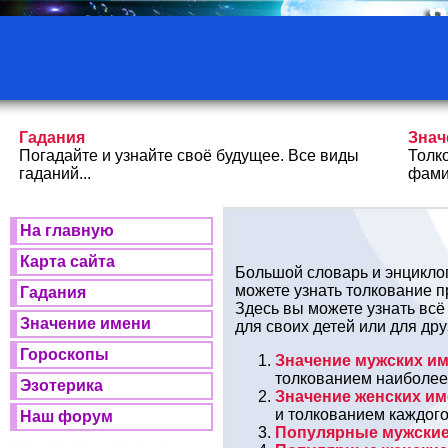
Гадания
Знач
Погадайте и узнайте своё будущее. Все виды
Толк
гаданий...
фами
На главную
Карта сайта
Большой словарь и энциклоп
можете узнать толкование 
Гадания
Здесь вы можете узнать вс
Значение имени
для своих детей или для др
Гороскопы
Значение мужских и
толкованием наиболее
Эзотерика
Значение женских им
и толкованием каждого
Наш форум
Популярные мужски