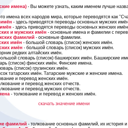
ские имена)
- Вы можете узнать, каким именем лучше назв
это имена всех народов мира, которые переводятся как "Сча
 имён
- здесь приводятся переводы основных мужских имён
 имён
- здесь приводятся переводы основных женских имён
ских и мужских имён
- основные имена и фамилии с пере
ужских фамилий
- основные фамилии.
ских имён
- большой словарь (список) женских имён.
ских имён
- большой словарь (список) мужских имён.
борник редких алтайских имён.
большой словарь (список) башкирских имён. Башкирские им
арь (список) финских имён. Финские имена.
ловарь (список) грузинских имён.
исок татарских имён. Татарские мужские и женские имена.
ование и перевод женских имён.
олкование и перевод женских отчеств.
олкование и перевод мужских отчеств.
имена
- толкование и перевод и женских имён.
скачать значение имени
ние фамилий
- толкование основных фамилий, их история и