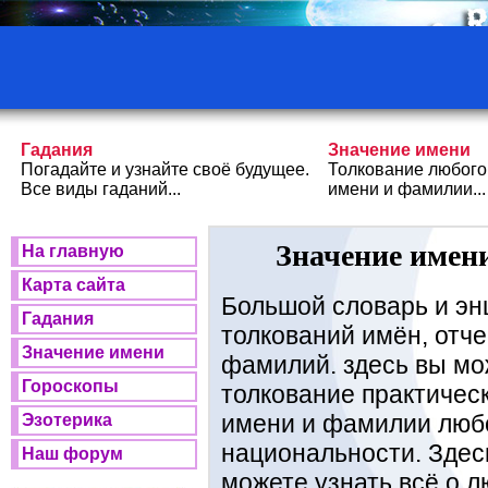
Гадания
Значение имени
Погадайте и узнайте своё будущее.
Толкование любого
Все виды гаданий...
имени и фамилии...
Значение имени
На главную
Карта сайта
Большой словарь и эн
Гадания
толкований имён, отче
Значение имени
фамилий. здесь вы мо
Гороскопы
толкование практичес
имени и фамилии люб
Эзотерика
национальности. Здес
Наш форум
можете узнать всё о 