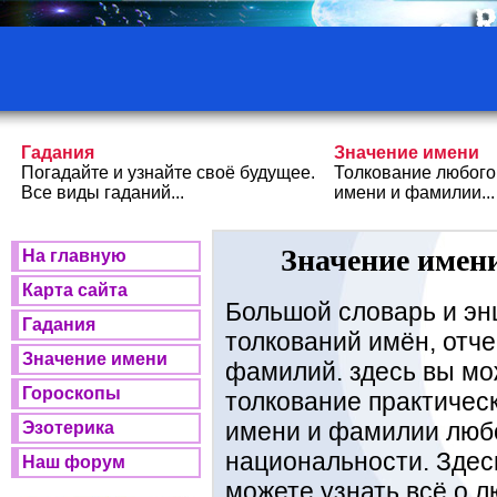
Гадания
Значение имени
Погадайте и узнайте своё будущее.
Толкование любого
Все виды гаданий...
имени и фамилии...
Значение имени
На главную
Карта сайта
Большой словарь и эн
Гадания
толкований имён, отче
Значение имени
фамилий. здесь вы мо
Гороскопы
толкование практичес
имени и фамилии люб
Эзотерика
национальности. Здес
Наш форум
можете узнать всё о 