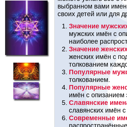
выбранном вами имени
своих детей или для д
Значение мужски
мужских имён с оп
наиболее распрос
Значение женски
женских имён с п
толкованием каждо
Популярные муж
толкованием.
Популярные жен
имён с опизанием 
Славянские имен
славянских имён с
Современные им
распространённые