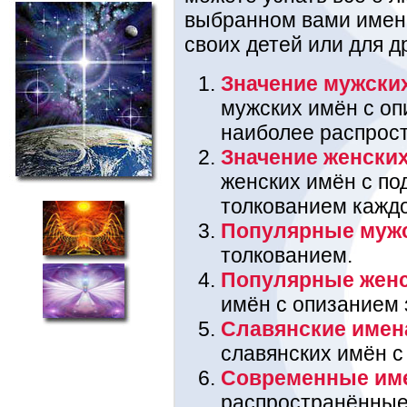
выбранном вами имени
своих детей или для д
Значение мужски
мужских имён с оп
наиболее распрос
Значение женски
женских имён с п
толкованием каждо
Популярные муж
толкованием.
Популярные жен
имён с опизанием 
Славянские имен
славянских имён с
Современные им
распространённые