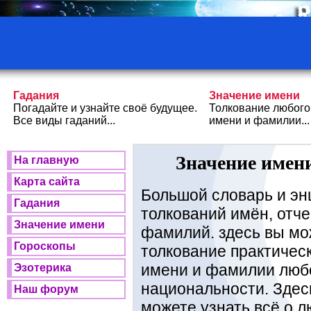
Гадания
Значение имени
Погадайте и узнайте своё будущее.
Толкование любого
Все виды гаданий...
имени и фамилии...
Значение имени
На главную
Карта сайта
Большой словарь и эн
Гадания
толкований имён, отче
Значение имени
фамилий. здесь вы мо
Гороскопы
толкование практичес
имени и фамилии люб
Эзотерика
национальности. Здес
Наш форум
можете узнать всё о 