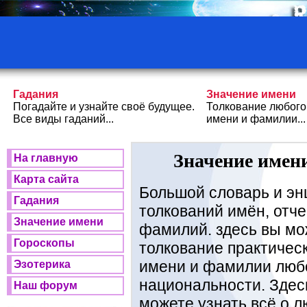
Гадания
Значение имени
Погадайте и узнайте своё будущее.
Толкование любого
Все виды гаданий...
имени и фамилии...
Значение имени
На главную
Карта сайта
Большой словарь и эн
Гадания
толкований имён, отче
Значение имени
фамилий. здесь вы мо
Гороскопы
толкование практичес
имени и фамилии люб
Эзотерика
национальности. Здес
Наш форум
можете узнать всё о 