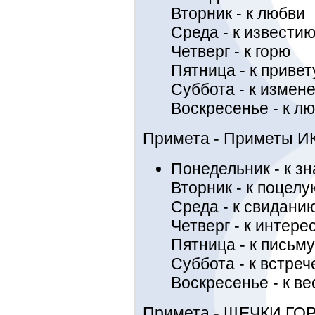
Вторник - к любви
Среда - к извести
Четверг - к горю
Пятница - к привет
Суббота - к измен
Воскресенье - к л
Примета - Приметы И
Понедельник - к з
Вторник - к поцелу
Среда - к свидани
Четверг - к интере
Пятница - к письму
Суббота - к встреч
Воскресенье - к в
Примета - ЩЕЧКИ ГОР