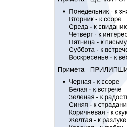
Понедельник - к з
Вторник - к ссоре
Среда - к свидани
Четверг - к интере
Пятница - к письму
Суббота - к встреч
Воскресенье - к в
Примета - ПРИЛИПШ
Черная - к ссоре
Белая - к встрече
Зеленая - к радост
Синяя - к страдан
Коричневая - к ску
Желтая - к разлуке