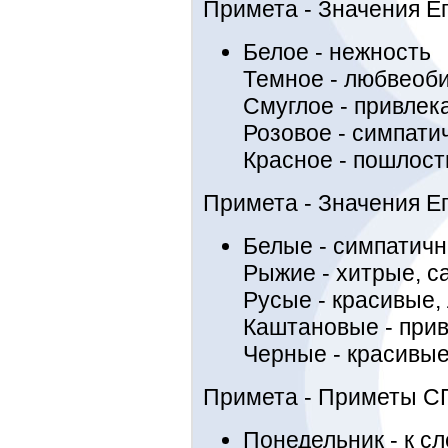
Примета - Значения 
Белое - нежность
Темное - любвеоб
Смуглое - привлек
Розовое - симпати
Красное - пошлост
Примета - Значения Е
Белые - симпатичн
Рыжие - хитрые, 
Русые - красивые
Каштановые - при
Черные - красивы
Примета - Приметы 
Понедельник - к с