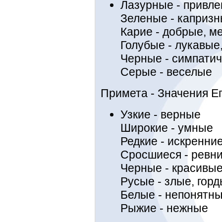
Лазурные - привл
Зеленые - каприз
Карие - добрые, м
Голубые - лукавые
Черные - симпати
Серые - веселые
Примета - Значения Е
Узкие - верные
Широкие - умные
Редкие - искренни
Сросшиеся - ревн
Черные - красивы
Русые - злые, гор
Белые - непонятн
Рыжие - нежные