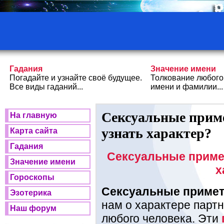
Гадания
Значение имени
Погадайте и узнайте своё будущее.
Толкование любого
Все виды гаданий...
имени и фамилии...
Сексуальные прим
На главную
узнать характер?
Карта сайта
Гадания
Сексуальные примет
Значение имени
х
Гороскопы
Сексуальные приме
Эзотерика
нам о характере парт
Наш форум
любого человека. Эти