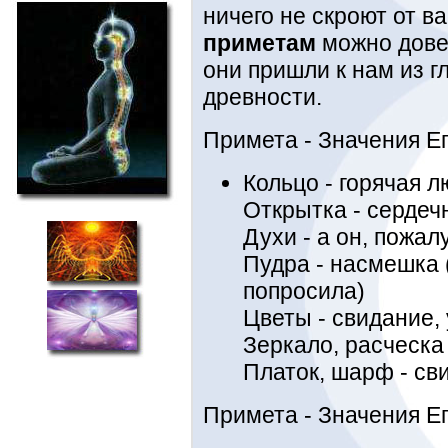
ничего не скроют от в
приметам
можно довер
они пришли к нам из г
древности.
Примета - Значения 
Кольцо - горячая 
Открытка - сердеч
Духи - а он, пожалу
Пудра - насмешка 
попросила)
Цветы - свидание, 
Зеркало, расческа
Платок, шарф - св
Примета - Значения Ег