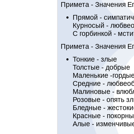
Примета - Значения Е
Прямой - симпати
Курносый - любве
С горбинкой - мст
Примета - Значения Ег
Тонкие - злые
Толстые - добрые
Маленькие -горды
Средние - любвео
Малиновые - влюб
Розовые - опять з
Бледные - жестоки
Красные - покорн
Алые - изменчивы