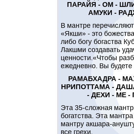
ПАРАЙЯ - ОМ - ШЛИ
АМУКИ - РА
В мантре перечисляют
«Якши» - это божества
либо богу богаства Ку
Лакшми создавать уда
ценности.«Чтобы разбо
ежедневно. Вы будете
РАМАБХАДРА - МА
НРИПОТТАМА - ДАШ
- ДЕХИ - МЕ
Эта 35-сложная мантр
богатства. Эта мантр
мантру акшара-анушт
все грехи.