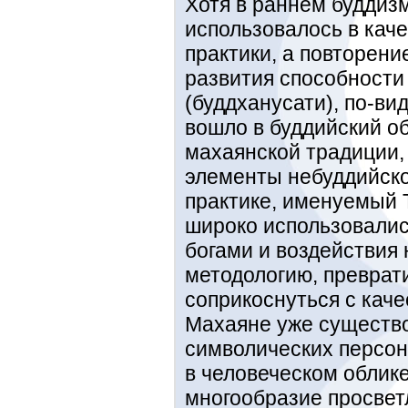
Хотя в раннем буддиз
использовалось в каче
практики, а повторени
развития способности
(буддханусати), по-ви
вошло в буддийский о
махаянской традиции, 
элементы небуддийско
практике, именуемый 
широко использовалис
богами и воздействия 
методологию, преврат
соприкоснуться с каче
Махаяне уже существ
символических персон
в человеческом облике
многообразие просвет