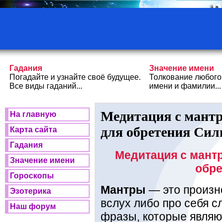
Гадания
Значение имени
Погадайте и узнайте своё будущее.
Толкование любого
Все виды гаданий...
имени и фамилии...
Медитация с мант
На главную
для обретения Си
Карта сайта
Гадания
Медитация с мант
Значение имени
обр
Гороскопы
Мантры
— это произ
Эзотерика
вслух либо про себя с
Наш форум
фразы, которые являю