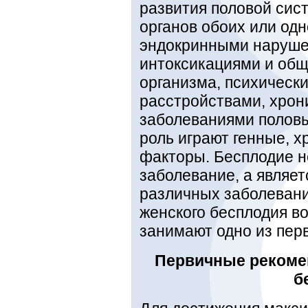
развития половой сис
органов обоих или одно
эндокринными наруше
интоксикациями и об
организма, психическ
расстройствами, хро
заболеваниями полов
роль играют генные, 
факторы. Бесплодие н
заболевание, а являе
различных заболевани
женского бесплодия в
занимают одно из пер
Первичные рекоме
б