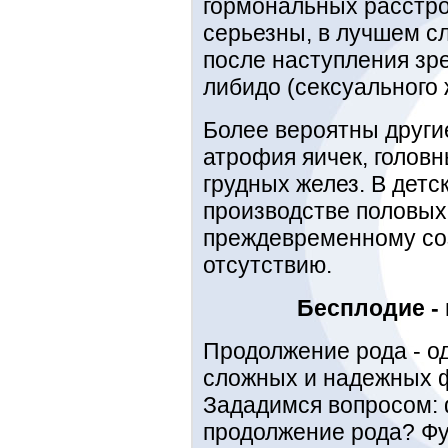
гормональных расстр
серьезны, в лучшем с
после наступления зр
либидо (сексуального 
Более вероятны други
атрофия яичек, голов
грудных желез. В детс
производстве половых 
преждевременному соз
отсутствию.
Бесплодие -
Продолжение рода - о
сложных и надежных ф
Зададимся вопросом: 
продолжение рода? Фу