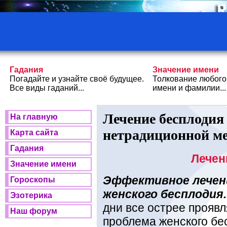
Гадания
Значение имени
Погадайте и узнайте своё будущее.
Толкование любого
Все виды гаданий...
имени и фамилии...
Лечение бесплодия
На главную
нетрадиционной м
Карта сайта
Гадания
Лечен
Значение имени
Эффективное лечен
Гороскопы
женского бесплодия
Эзотерика
дни все острее проявл
Наш форум
проблема женского бе