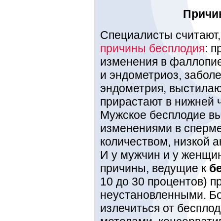
Причи
Специалисты считают,
причины бесплодия
: 
изменения в фаллопие
и эндометриоз, заболе
эндометрия, выстилаю
прирастают в нижней 
Мужское бесплодие в
изменениями в сперме
количеством, низкой 
И у мужчин и у женщи
причины, ведущие к
б
10 до 30 процентов) 
неустановленными. Б
излечиться от беспло