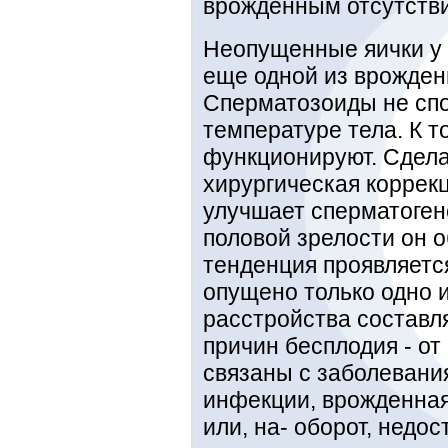
врожденным отсутств
Неопущенные яички у
еще одной из врожден
Сперматозоиды не сп
температуре тела. К т
функционируют. Сдела
хирургическая коррек
улучшает сперматоген
половой зрелости он 
тенденция проявляется
опущено только одно 
расстройства составл
причин бесплодия - от
связаны с заболевания
инфекции, врожденная
или, на- оборот, недо