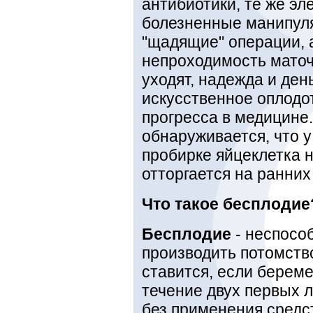
антибиотики, те же эл
болезненные манипуля
"щадящие" операции, 
непроходимость маточ
уходят, надежда и день
искусственное оплодот
прогресса в медицине.
обнаруживается, что у
пробирке яйцеклетка н
отторгается на ранних
Что такое бесплодие
Бесплодие
- неспосо
производить потомство
ставится, если береме
течение двух первых 
без применения средс