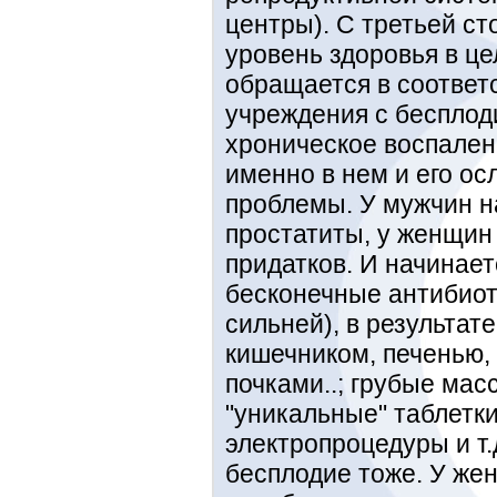
центры). С третьей ст
уровень здоровья в це
обращается в соотве
учреждения с беспло
хроническое воспален
именно в нем и его о
проблемы. У мужчин н
простатиты, у женщин
придатков. И начинает
бесконечные антибиоти
сильней), в результат
кишечником, печенью,
почками..; грубые мас
"уникальные" таблетк
электропроцедуры и т.д
бесплодие тоже. У же