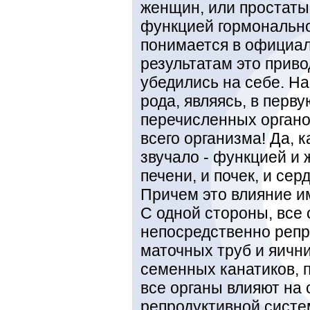
женщин, или простаты
функцией гормонально
понимается в официал
результатам это прив
убедились на себе. Н
рода, являясь, в перв
перечисленных органо
всего организма! Да, 
звучало - функцией и 
печени, и почек, и серд
Причем это влияние и
С одной стороны, все 
непосредственно репр
маточных труб и яични
семенных канатиков, п
все органы влияют на
репродуктивной сист